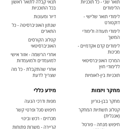
תואר שני - כל תוכניות
תנאי קבלה לתואר ראשון
הלימודים
בכל התוכניות
לימודי תואר שלישי -
דיור ומעונות
דוקטורט
שנתון האוניברסיטה - כל
לימודי תעודה ולימודי
התארים
המשך
קטלוג הקורסים
לימודים קדם אקדמיים -
האוניברסיטאי
מכינות
אחרי הרשמה - אזור אישי
המרכז האוניברסיטאי
למועמדים ולמועמדות
ללימודי חוץ
אחרי שהתקבלת - כל מה
תוכניות בין-לאומיות
שצריך לדעת
מחקר ויזמות
מידע כללי
מחקר בבן-גוריון
מפות ודרכי הגעה
קטלוג תשתיות המחקר
חיפוש סגל ופרטי קשר
(אנגלית)
מכרזים - רכש ובינוי
חיפוש מנחה - פורטל
קריירה - משרות פתוחות