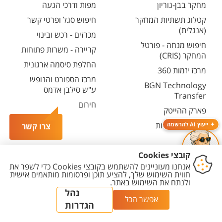
מחקר בבן-גוריון
מפות ודרכי הגעה
קטלוג תשתיות המחקר
חיפוש סגל ופרטי קשר
(אנגלית)
מכרזים - רכש ובינוי
חיפוש מנחה - פורטל
קריירה - משרות פתוחות
המחקר (CRIS)
החלפת סיסמה ארגונית
מרכז יזמות 360
מרכז הספורט והנופש
BGN Technology
ע"ש סילבן אדמס
Transfer
חירום
פארק ההייטק
משרות אקדמיות
ייעוץ AI להרשמה
צרו קשר
יצירת
הצהרת
מדיניות
מדיניות עריכת
הגדרת
קשר
נגישות
פרטיות
תוכן
עוגיות