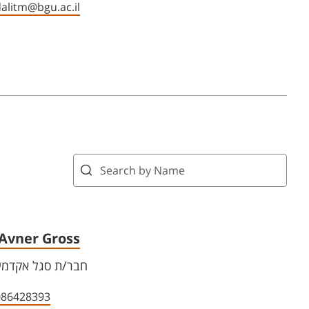
alitm@bgu.ac.il
 Avner Gross
חבר/ת סגל אקדמי 
086428393