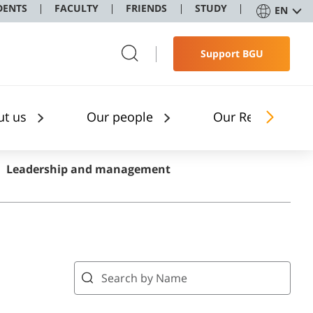
DENTS
FACULTY
FRIENDS
STUDY
EN
Support BGU
ut us
Our people
Our Research
Leadership and management