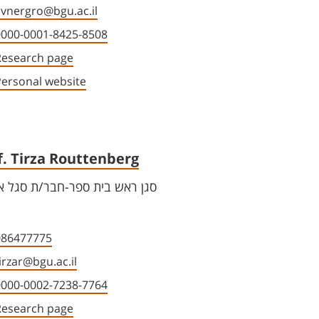
avnergro@bgu.ac.il
0000-0001-8425-8508
Research page
Personal website
f. Tirza Routtenberg
סגן ראש בית ספר-חבר/ת סגל א
086477775
irzar@bgu.ac.il
0000-0002-7238-7764
Research page