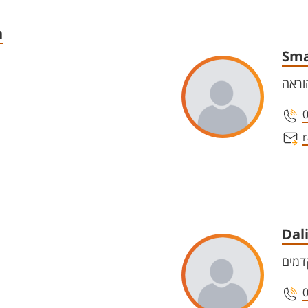
h
Sma
וראה
r
Dal
דמים