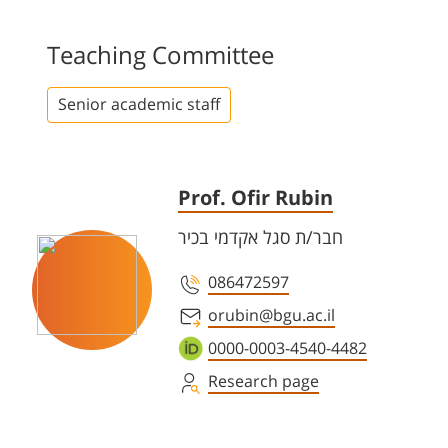
Teaching Committee
Senior academic staff
Prof. Ofir Rubin
חבר/ת סגל אקדמי בכיר
086472597
orubin@bgu.ac.il
0000-0003-4540-4482
Research page