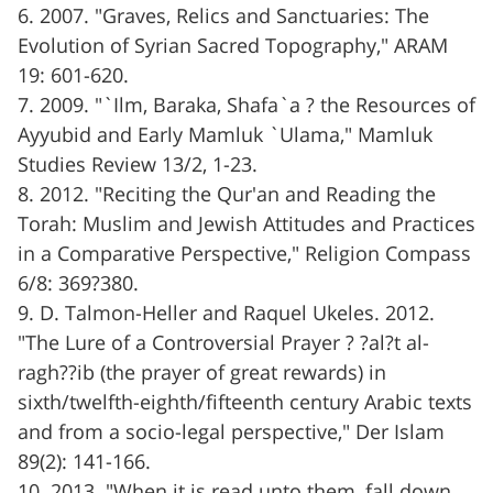
6. 2007. "Graves, Relics and Sanctuaries: The
Evolution of Syrian Sacred Topography," ARAM
19: 601-620.
7. 2009. "`Ilm, Baraka, Shafa`a ? the Resources of
Ayyubid and Early Mamluk `Ulama," Mamluk
Studies Review 13/2, 1-23.
8. 2012. "Reciting the Qur'an and Reading the
Torah: Muslim and Jewish Attitudes and Practices
in a Comparative Perspective," Religion Compass
6/8: 369?380.
9. D. Talmon-Heller and Raquel Ukeles. 2012.
"The Lure of a Controversial Prayer ? ?al?t al-
ragh??ib (the prayer of great rewards) in
sixth/twelfth-eighth/fifteenth century Arabic texts
and from a socio-legal perspective," Der Islam
89(2): 141-166.
10. 2013. "When it is read unto them, fall down