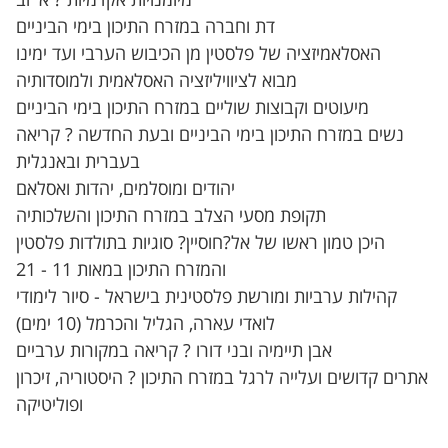
מיומנויות אקדמיות ? א' וב'
דת וחברה במזרח התיכון בימי הביניים
האסלאמיזציה של פלסטין מן הכיבוש הערבי ועד ימינו
מבוא לציוויליזציה האסלאמית ולמוסדותיה
מיעוטים וקבוצות שוליים במזרח התיכון בימי הביניים
נשים במזרח התיכון בימי הביניים ובעת החדשה ? קריאה
בעברית ובאנגלית
יהודים ומוסלמים, יהדות ואסלאם
תקופת מסעי הצלב במזרח התיכון והשלכותיה
היכן טמון ראשו של אל?חוסיין? סוגיות בתולדות פלסטין
והמזרח התיכון במאות 11 - 21
קהילות ערביות ומורשת פלסטינית בישראל - סיור לימודי
לואדי עארה, הגליל והכרמל (10 ימים)
אבן תיימיה ובני דורו ? קריאה במקורות ערביים
אתרים קדושים ועלייה לרגל במזרח התיכון ? היסטוריה, זיכרון
ופוליטיקה