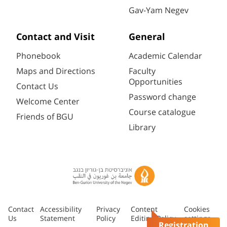
Gav-Yam Negev
Contact and Visit
General
Phonebook
Academic Calendar
Maps and Directions
Faculty
Opportunities
Contact Us
Password change
Welcome Center
Course catalogue
Friends of BGU
Library
Contact
Accessibility
Privacy
Content
Cookies
Us
Statement
Policy
Editing Policy
settings
Registration