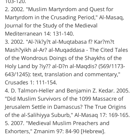
103-120.
2. 2002. "Muslim Martyrdom and Quest for
Martyrdom in the Crusading Period," Al-Masaq,
Journal for the Study of the Medieval
Mediterranean 14: 131-140.
3. 2002. "Al-?ik?y?t al-Muqtabasa f? Kar?m?t
Mash?yikh al-Ar? al-Muqaddasa - The Cited Tales
of the Wondrous Doings of the Shaykhs of the
Holy Land by ?iy?? al-D?n al-Maqdis? (569/1173-
643/1245): text, translation and commentary,"
Crusades 1: 111-154.
4. D. Talmon-Heller and Benjamin Z. Kedar. 2005.
"Did Muslim Survivors of the 1099 Massacre of
Jerusalem Settle in Damascus? The True Origins
of the al-Salihiyya Suburb," Al-Masaq 17: 169-165.
5. 2007. "Medieval Muslim Preachers and
Exhorters," Zmanim 97: 84-90 [Hebrew].