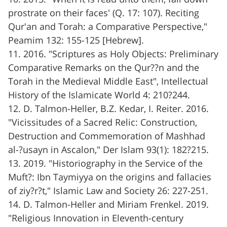
prostrate on their faces' (Q. 17: 107). Reciting
Qur'an and Torah: a Comparative Perspective,"
Peamim 132: 155-125 [Hebrew].
11. 2016. "Scriptures as Holy Objects: Preliminary
Comparative Remarks on the Qur??n and the
Torah in the Medieval Middle East", Intellectual
History of the Islamicate World 4: 210?244.
12. D. Talmon-Heller, B.Z. Kedar, I. Reiter. 2016.
"Vicissitudes of a Sacred Relic: Construction,
Destruction and Commemoration of Mashhad
al-?usayn in Ascalon," Der Islam 93(1): 182?215.
13. 2019. "Historiography in the Service of the
Muft?: Ibn Taymiyya on the origins and fallacies
of ziy?r?t," Islamic Law and Society 26: 227-251.
14. D. Talmon-Heller and Miriam Frenkel. 2019.
"Religious Innovation in Eleventh-century