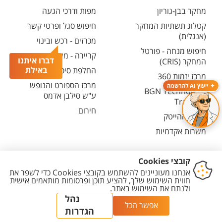
מחקר בבן-גוריון
מפות ודרכי הגעה
קטלוג תשתיות המחקר
חיפוש סגל ופרטי קשר
(אנגלית)
מכרזים - רכש ובינוי
חיפוש מנחה - פורטל
קריירה - משרות פתוחות
דברו איתנו
המחקר (CRIS)
באילת
החלפת סיסמה ארגונית
מרכז יזמות 360
מרכז הספורט והנופש
ייעוץ AI להרשמה
BGN Technology
ע"ש סילבן אדמס
Transfer
חירום
פארק ההייטק
משרות אקדמיות
יצירת
הצהרת
מדיניות
מדיניות עריכת
הגדרת
קשר
נגישות
פרטיות
תוכן
עוגיות