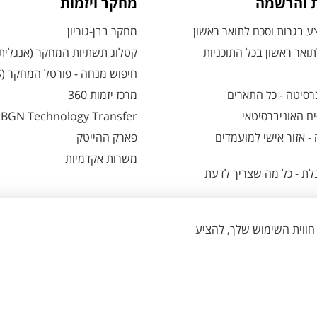
ת והרשמה
מחקר ויזמות
 בגרות וסכם לתואר ראשון
מחקר בבן-גוריון
ואר ראשון בכל התוכניות
קטלוג תשתיות המחקר (אנגלית
חיפוש מנחה - פורטל המחקר (CRIS)
רסיטה - כל התארים
מרכז יזמות 360
ם האוניברסיטאי
BGN Technology Transfer
 אזור אישי למועמדים
פארק ההייטק
משרות אקדמיות
ת - כל מה שצריך לדעת
הגדרת עוגיות