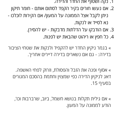
​נקה ושטוף את החדר והדירה.
אם נעשו חורים בקיר הקפד לסתום אותם - חומר תיקון
ניתן לקבל אצל הממונה על המעון/ אם הקירות לוכלכו -
נא לסייד או לנקות.
אם הודבקו על הדלתות מדבקות - יש להסירן.
כל חפץ או ריהוט שהבאת יש לפנות.
» בגמר ניקיון החדר יש להקפיד ולנקות את שטחי הציבור
בדירה: - גם אם נשארים בדירה דיירים אחריך.
» אסוף ופנה את הזבל והפסולת, וזרוק לפחי האשפה.
דאג לניקיון הדירה כפי שמצוין וחתמת בהסכם המגורים
בסעיף 15.
» ​אם גילית תקלות בנושא חשמל, ביוב, שרברבות וכו',
הודע לממונה על המעון. ​