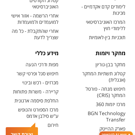
קטלוג הקורסים
לימודים קדם אקדמיים -
האוניברסיטאי
מכינות
אחרי הרשמה - אזור אישי
המרכז האוניברסיטאי
למועמדים ולמועמדות
ללימודי חוץ
אחרי שהתקבלת - כל מה
תוכניות בין-לאומיות
שצריך לדעת
מחקר ויזמות
מידע כללי
מחקר בבן-גוריון
מפות ודרכי הגעה
קטלוג תשתיות המחקר
חיפוש סגל ופרטי קשר
(אנגלית)
מכרזים - רכש ובינוי
חיפוש מנחה - פורטל
קריירה - משרות פתוחות
המחקר (CRIS)
החלפת סיסמה ארגונית
מרכז יזמות 360
מרכז הספורט והנופש
BGN Technology
ע"ש סילבן אדמס
Transfer
חירום
פארק ההייטק
יצירת קשר
ייעוץ AI להרשמה