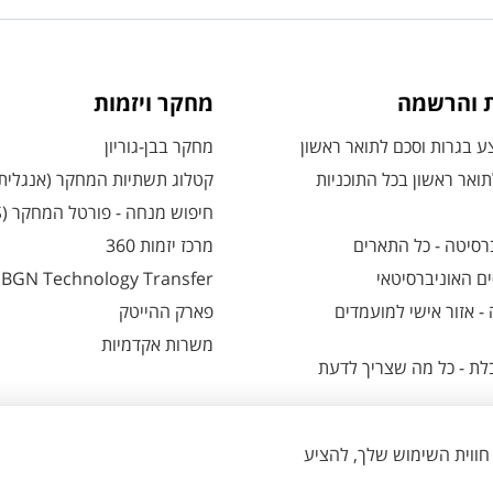
ת והרשמה
מחקר ויזמות
 בגרות וסכם לתואר ראשון
מחקר בבן-גוריון
ואר ראשון בכל התוכניות
קטלוג תשתיות המחקר (אנגלית
חיפוש מנחה - פורטל המחקר (CRIS)
רסיטה - כל התארים
מרכז יזמות 360
ם האוניברסיטאי
BGN Technology Transfer
 אזור אישי למועמדים
פארק ההייטק
משרות אקדמיות
ת - כל מה שצריך לדעת