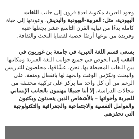
وجود العبرية مكتوبة لعدة قرون إلى جانب
اللغات
اليهودية،
مثل
:
العربية
-
اليهودية
واليديش
، وعودتها إلى حياة
كاملة بدءًا من نهاية القرن التاسع عشر يجعلها غنية
وفريدة من نوعها-أرضًا خصبة لقضايا البحث والثقافة.
يسعى
قسم
اللغة
العبرية
في
جامعة
بن
غوريون
في
النقب
إلى الخوض في جميع جوانب اللغة العبرية ومكانتها
بين اللغات المحيطة بها. نحن، عشّاقها، مخلصون للتدريس
والبحث ونكرّس الوقت والجهد لها بانفعال ومتعة. على
الرغم من أن كل واحد منا يركز على تركيبة مختلفة من
مجالات الدراسة،
إلا
أننا
جميعًا
مهتمون
بالجانب
الإنساني
للعبرية
وأخواتها
–
بالأشخاص
الذين
يتحدثون
ويكتبون
والعوامل
النفسية
والاجتماعية
والجغرافية
والتكنولوجية
التي
تحفزهم
.