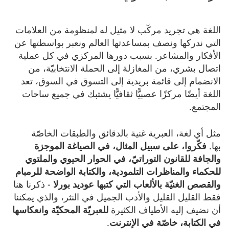
اللغة هي تجريد مركّب لا مثيل له لمنظومة من العلامات
التي ندركها ونصف بمساعدتها العالم ونعبر بواسطتها عن
الأفكار والمشاعر. بسبب دورها المركزي في كل عملية
اتصال بشري، من المغازلة إلى الحملة الانتخابيّة، من
الانضمام إلى قائمة بريدية إلى التسوق في السوق، تعد
اللغة أيضًا مركزًا عصبيًّا ثقافيًّا يشتبك في جميع ساحات
المجتمع.
مثل أي لغة، العبرية غنية بالدقائق والطبقات الخاصّة
بها.
فكّروا،
على
سبيل
المثال،
في
الصياغة
الموجزة
والجافة
للقانون
التوراتيّ،
في
الحوار
الحيوي
والملتوي
للحكماء
والمناظرات
التلمودية،
والكتابة
الواضحة
للرمبام
والقصص
الغنيّة
بالألعاب
التي
كتبها
عوديد
بورلا
- ذكرنا هنا
فقط القليل القليل والأدب الجميل في النثر، والذي يمكننا
أن نضيف إليه الأطياف الكثيرة
للعبريّة
المحكيّة
وانعكاسها
في
الكتابة،
خاصّة
في
الإنترنت
.