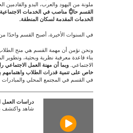
ملونة من اليهود والعرب، البدو والقادمين الجدد من حو
القسم
حاليًّا
مناصب
في
الخدمات
الاجتماعية
الخدمات
المقدمة
لسكان
المنطقة
.
في السنوات الأخيرة، أصبح القسم واحدًا من أ
ونحن نؤمن أن مهمة القسم هي منح الطلاب 
بناء قاعدة معرفية نظرية وبحثية، وتطوير ال
الاجتماعي.
وبما
أن
مهنة
العمل
الاجتماعي
را
خاص
على
تنمية
قدرات
الطلاب
واهتمامهم
ب
في القسم في المجتمع المحلي والمبادرات ال
دراسات العمل ا
شاهد واكتشف بال