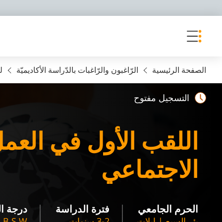
פריט נגישות
الصفحة الرئيسية
الرّاغبون والرّاغبات بالدّراسة الأكاديميّة
ل
التسجيل مفتوح
اللقب الأول في العم
الاجتماعي
الحرم الجامعي
فترة الدراسة
درجة ا
بئر السبع | ايلات
3-2 سنوات
B.S.W. في العمل الاجتماعي