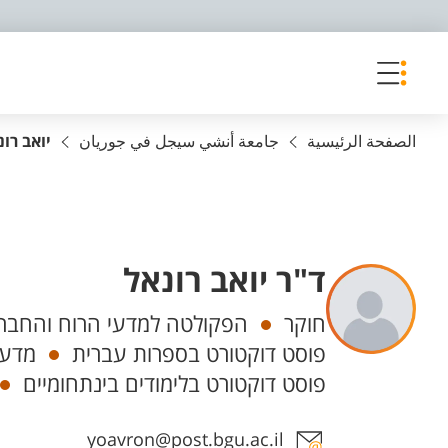
פריט נגישות
الصفحة الرئيسية
جامعة أنشي سيجل في جوريان
יואב רונ
ד"ר יואב רונאל
Departments
חוקר
הפקולטה למדעי הרוח והחברה
פוסט דוקטורט בספרות עברית
מדעי
פוסט דוקטורט בלימודים בינתחומיים
Staff member contact section
yoavron@post.bgu.ac.il