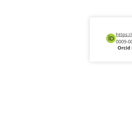
https:/
0009-0
Orcid