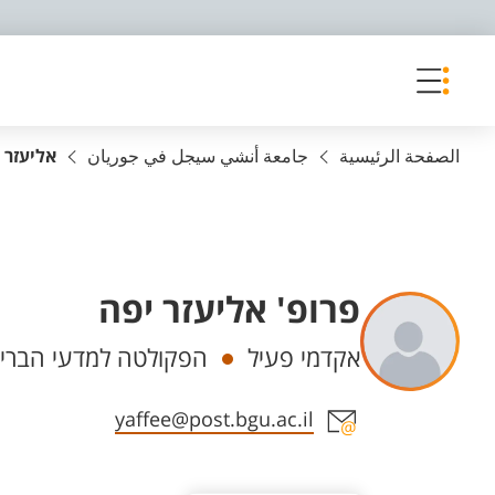
פריט נגישות
الصفحة الرئيسية
جامعة أنشي سيجل في جوريان
אליעזר 
פרופ' אליעזר יפה
Departments
אקדמי פעיל
הפקולטה למדעי הבריא
Staff member contact section
yaffee@post.bgu.ac.il