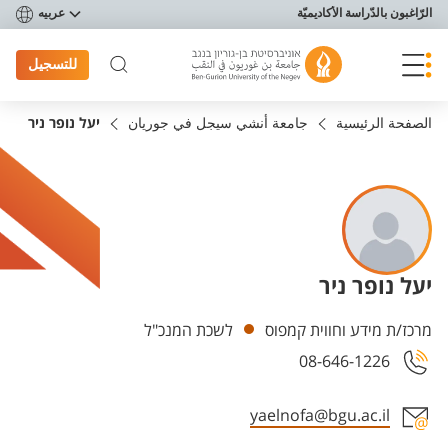
פריט נגישות
الرّاغبون بالدّراسة الأكاديميّة
عربيه
للتسجيل
الصفحة الرئيسية
جامعة أنشي سيجل في جوريان
יעל נופר ניר
יעל נופר ניר
Departments
מרכז/ת מידע וחווית קמפוס
לשכת המנכ"ל
08-646-1226
yaelnofa@bgu.ac.il
Staff member contact section