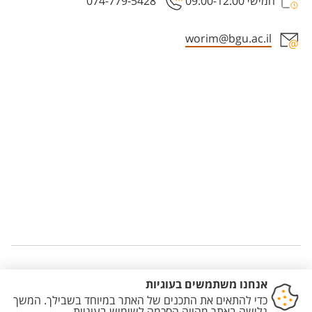
חמישי 09:00-12:00
074-779-5428
worim@bgu.ac.il
Staff member contact section