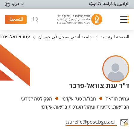
פריט נגישות
الرّاغبون بالدّراسة الأكاديميّة
عربيه
للتسجيل
الصفحة الرئيسية
جامعة أنشي سيجل في جوريان
ענת צוראל-פרבר
ד"ר ענת צוראל-פרבר
Departments
עמית הוראה
חבר/ת סגל אקדמי
הפקולטה למדעי
הבריאות, מדיניות וניהול מערכות בריאות-אקדמי
tzurelfe@post.bgu.ac.il
Staff member contact section