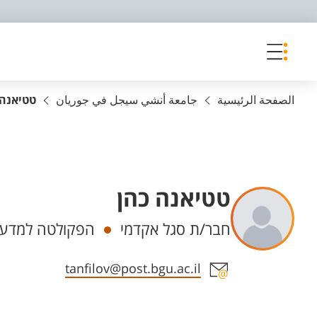
פריט נגישות
الصفحة الرئيسية
جامعة أنشي سيجل في جوريان
טטיאנה 
טטיאנה כהן
Departments
חבר/ת סגל אקדמי
הפקולטה למדעי 
Staff member contact section
tanfilov@post.bgu.ac.il