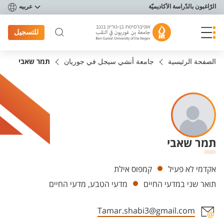
פריט נגישות
الرّاغبون بالدّراسة الأكاديميّة
عربيه
للتسجيل
الصفحة الرئيسية
جامعة أنشي سيجل في جوريان
תמר שאבי
תמר שאבי
Departments
אקדמי לא פעיל
קמפוס אילת
תואר שני במדעי החיים
מדעי הטבע, מדעי החיים
Tamar.shabi3@gmail.com