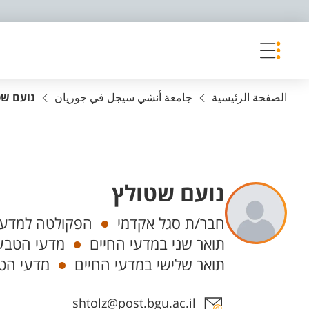
פריט נגישות
الصفحة الرئيسية
جامعة أنشي سيجل في جوريان
נועם שט
נועם שטולץ
Departments
חבר/ת סגל אקדמי
הפקולטה למדעי
תואר שני במדעי החיים
מדעי הטבע,
תואר שלישי במדעי החיים
מדעי הטב
Staff member contact section
shtolz@post.bgu.ac.il