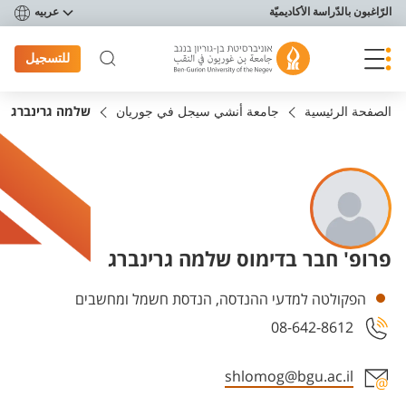
פריט נגישות
الرّاغبون بالدّراسة الأكاديميّة
عربيه
للتسجيل
الصفحة الرئيسية
جامعة أنشي سيجل في جوريان
שלמה גרינברג
פרופ' חבר בדימוס שלמה גרינברג
Departments
הפקולטה למדעי ההנדסה, הנדסת חשמל ומחשבים
08-642-8612
shlomog@bgu.ac.il
Staff member contact section