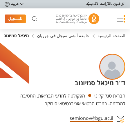
פריט נגישות
الرّاغبون بالدّراسة الأكاديميّة
عربيه
للتسجيل
الصفحة الرئيسية
جامعة أنشي سيجل في جوريان
מיכאל סמיונוב
ד"ר מיכאל סמיונוב
Departments
חבר/ת סגל קליני
הפקולטה למדעי הבריאות, החטיבה
להרדמה- במרכז הרפואי אוניברסיטאי סורוקה
semionov@bgu.ac.il
Staff member contact section