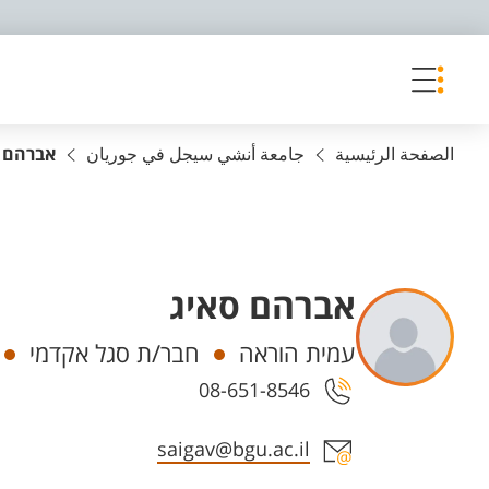
פריט נגישות
الصفحة الرئيسية
جامعة أنشي سيجل في جوريان
אברהם 
אברהם סאיג
Departments
עמית הוראה
חבר/ת סגל אקדמי
08-651-8546
Staff member contact section
saigav@bgu.ac.il