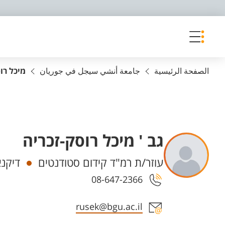
פריט נגישות
الصفحة الرئيسية
جامعة أنشي سيجل في جوريان
מיכל רו
גב ' מיכל רוסק-זכריה
Departments
עוזר/ת רמ"ד קידום סטודנטים
דיקנא
08-647-2366
Staff member contact section
rusek@bgu.ac.il