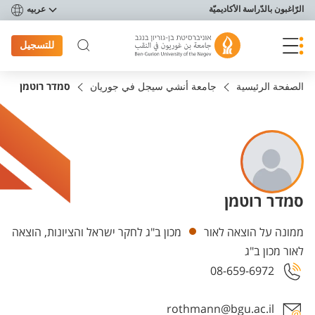
פריט נגישות
الرّاغبون بالدّراسة الأكاديميّة
عربيه
للتسجيل
الصفحة الرئيسية
جامعة أنشي سيجل في جوريان
סמדר רוטמן
סמדר רוטמן
Departments
ממונה על הוצאה לאור
מכון ב"ג לחקר ישראל והציונות, הוצאה
לאור מכון ב"ג
08-659-6972
rothmann@bgu.ac.il