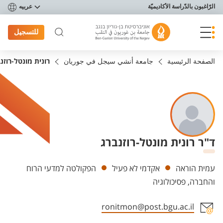
פריט נגישות
الرّاغبون بالدّراسة الأكاديميّة
عربيه
للتسجيل
الصفحة الرئيسية
جامعة أنشي سيجل في جوريان
רונית מונטל-רוזנ
ד"ר רונית מונטל-רוזנברג
Departments
עמית הוראה
אקדמי לא פעיל
הפקולטה למדעי הרוח
והחברה, פסיכולוגיה
ronitmon@post.bgu.ac.il
Staff member contact section