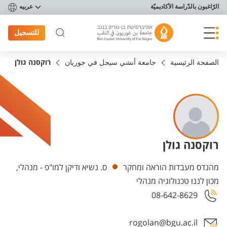
פריט נגישות
الرّاغبون بالدّراسة الأكاديميّة
عربيه
للتسجيل
الصفحة الرئيسية
جامعة أنشي سيجل في جوريان
רוקסנה גולן
רוקסנה גולן
Departments
מהנדס מעבדות הוראה ומחקר
ס. נשיא ודיקן למו"פ - מנהלי,
מכון לננו טכנולוגיה מנהלי
08-642-8629
rogolan@bgu.ac.il