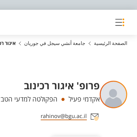
פריט נגישות
الصفحة الرئيسية
جامعة أنشي سيجل في جوريان
איגור רכ
פרופ' איגור רכינוב
Departments
אקדמי פעיל
הפקולטה למדעי הטבע,
Staff member contact section
rahinov@bgu.ac.il