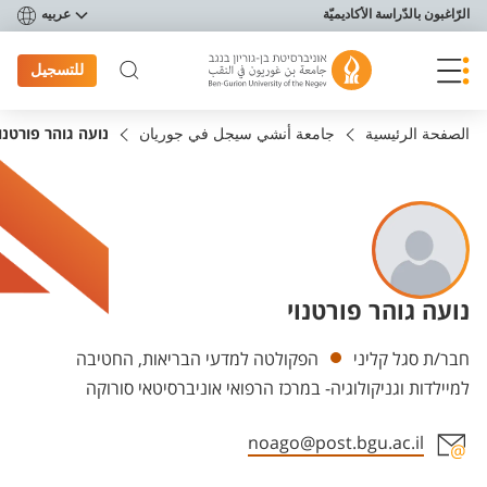
פריט נגישות
الرّاغبون بالدّراسة الأكاديميّة
عربيه
للتسجيل
الصفحة الرئيسية
جامعة أنشي سيجل في جوريان
נועה גוהר פורטנוי
נועה גוהר פורטנוי
Departments
חבר/ת סגל קליני
הפקולטה למדעי הבריאות, החטיבה
למיילדות וגניקולוגיה- במרכז הרפואי אוניברסיטאי סורוקה
noago@post.bgu.ac.il
Staff member contact section