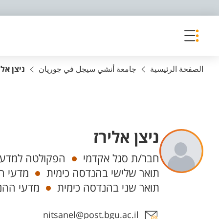
פריט נגישות
الصفحة الرئيسية
جامعة أنشي سيجل في جوريان
ניצן אלי
ניצן אלירז
Departments
חבר/ת סגל אקדמי
הפקולטה למדעי
תואר שלישי בהנדסה כימית
מדעי ה
תואר שני בהנדסה כימית
מדעי ההנ
Staff member contact section
nitsanel@post.bgu.ac.il