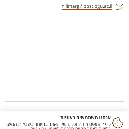
nilimarg@post.bgu.ac.il
Staff member contact section