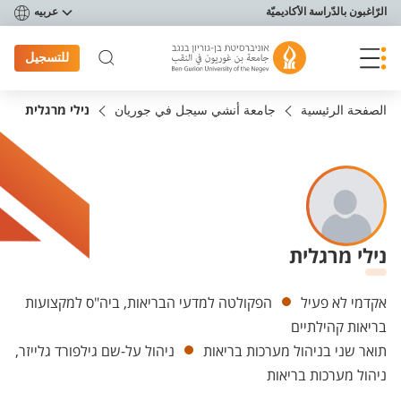
פריט נגישות
الرّاغبون بالدّراسة الأكاديميّة
عربيه
للتسجيل
الصفحة الرئيسية
جامعة أنشي سيجل في جوريان
נילי מרגלית
נילי מרגלית
Departments
אקדמי לא פעיל
הפקולטה למדעי הבריאות, ביה"ס למקצועות
בריאות קהילתיים
תואר שני בניהול מערכות בריאות
ניהול על-שם גילפורד גלייזר,
ניהול מערכות בריאות