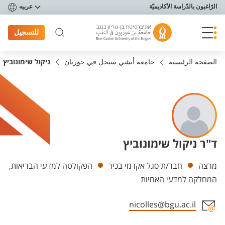
פריט נגישות
الرّاغبون بالدّراسة الأكاديميّة
عربيه
للتسجيل
الصفحة الرئيسية
جامعة أنشي سيجل في جوريان
ניקול שימונוביץ
ד"ר ניקול שימונוביץ
Departments
מרצה
חבר/ת סגל אקדמי בכיר
הפקולטה למדעי הבריאות,
המחלקה למדעי האחיות
nicolles@bgu.ac.il
Staff member contact section