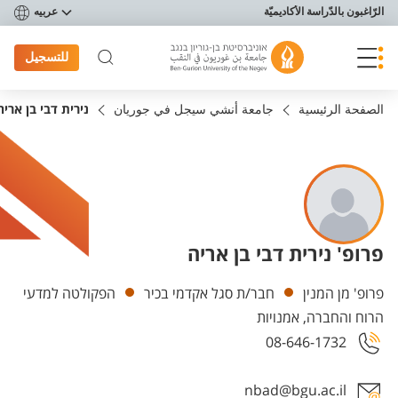
פריט נגישות
الرّاغبون بالدّراسة الأكاديميّة
عربيه
للتسجيل
الصفحة الرئيسية
جامعة أنشي سيجل في جوريان
נירית דבי בן אריה
פרופ' נירית דבי בן אריה
Departments
פרופ' מן המנין
חבר/ת סגל אקדמי בכיר
הפקולטה למדעי
הרוח והחברה, אמנויות
08-646-1732
nbad@bgu.ac.il