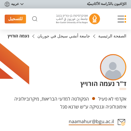
פריט נגישות
الرّاغبون بالدّراسة الأكاديميّة
عربيه
للتسجيل
الصفحة الرئيسية
جامعة أنشي سيجل في جوريان
נעמה הורויץ
ד"ר נעמה הורויץ
Departments
אקדמי לא פעיל
הפקולטה למדעי הבריאות, מיקרוביולוגיה
אימונולוגיה וגנטיקה ע"ש שרגא סגל
naamahur@bgu.ac.il
Staff member contact section