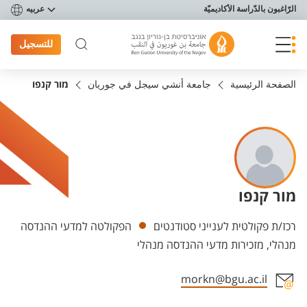
פריט נגישות
الرّاغبون بالدّراسة الأكاديميّة
عربيه
للتسجيل
الصفحة الرئيسية
جامعة أنشي سيجل في جوريان
מור קנפו
מור קנפו
Departments
רכז/ת פקולטית לענייני סטודנטים
הפקולטה למדעי ההנדסה
מנהלי, מזכירות מדעי ההנדסה מנהלי
morkn@bgu.ac.il
Staff member contact section