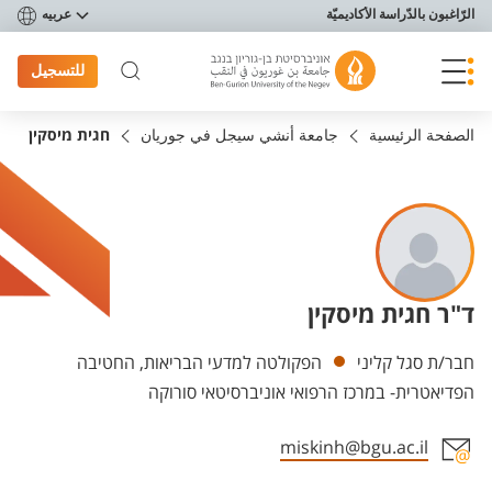
פריט נגישות
الرّاغبون بالدّراسة الأكاديميّة
عربيه
للتسجيل
الصفحة الرئيسية
جامعة أنشي سيجل في جوريان
חגית מיסקין
ד"ר חגית מיסקין
Departments
חבר/ת סגל קליני
הפקולטה למדעי הבריאות, החטיבה
הפדיאטרית- במרכז הרפואי אוניברסיטאי סורוקה
miskinh@bgu.ac.il
Staff member contact section