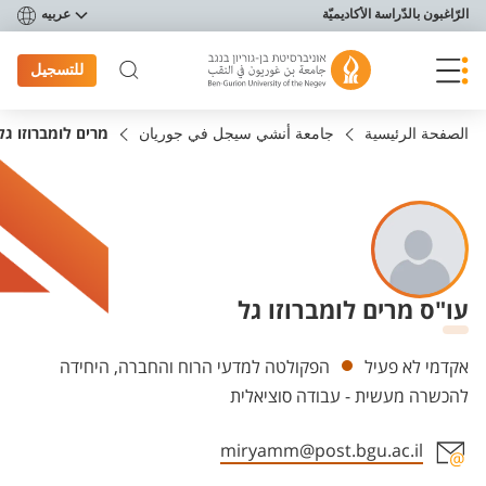
פריט נגישות
الرّاغبون بالدّراسة الأكاديميّة
عربيه
للتسجيل
الصفحة الرئيسية
جامعة أنشي سيجل في جوريان
מרים לומברוזו גל
עו"ס מרים לומברוזו גל
Departments
אקדמי לא פעיל
הפקולטה למדעי הרוח והחברה, היחידה
להכשרה מעשית - עבודה סוציאלית
miryamm@post.bgu.ac.il
Staff member contact section