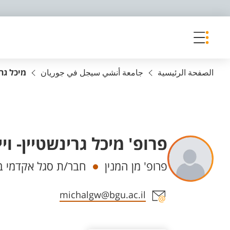
פריט נגישות
الصفحة الرئيسية
جامعة أنشي سيجل في جوريان
מיכל גרי
פרופ' מיכל גרינשטיין- ויי
Departments
פרופ' מן המנין
חבר/ת סגל אקדמי ב
Staff member contact section
michalgw@bgu.ac.il