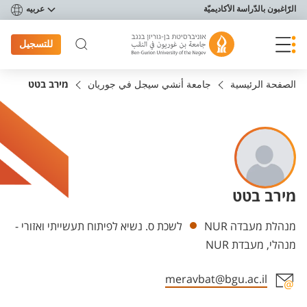
פריט נגישות
الرّاغبون بالدّراسة الأكاديميّة
عربيه
للتسجيل
الصفحة الرئيسية
جامعة أنشي سيجل في جوريان
מירב בטט
מירב בטט
Departments
מנהלת מעבדה NUR
לשכת ס. נשיא לפיתוח תעשייתי ואזורי -
מנהלי, מעבדת NUR
meravbat@bgu.ac.il
Staff member contact section