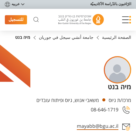
פריט נגישות
الرّاغبون بالدّراسة الأكاديميّة
عربيه
للتسجيل
الصفحة الرئيسية
جامعة أنشي سيجل في جوريان
מיה בנט
מיה בנט
Departments
מרכז/ת גיוס
משאבי אנוש, גיוס ופיתוח עובדים
08-646-1719
mayabb@bgu.ac.il
Staff member contact section