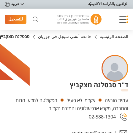
פריט נגישות
الرّاغبون بالدّراسة الأكاديميّة
عربيه
للتسجيل
الصفحة الرئيسية
جامعة أنشي سيجل في جوريان
סבטלנה מצקביץ
ד"ר סבטלנה מצקביץ
Departments
עמית הוראה
אקדמי לא פעיל
הפקולטה למדעי הרוח
והחברה, מקרא ארכיאולוגיה והמזרח הקדום
02-588-1304
matskevs@bgu.ac.il