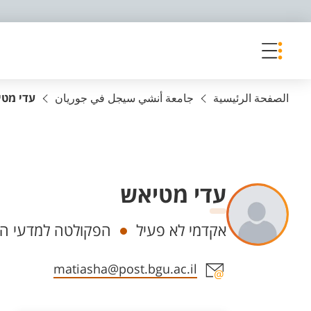
פריט נגישות
الصفحة الرئيسية
جامعة أنشي سيجل في جوريان
עדי מט
עדי מטיאש
Departments
אקדמי לא פעיל
הפקולטה למדעי הרו
Staff member contact section
matiasha@post.bgu.ac.il