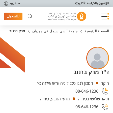
פריט נגישות
الرّاغبون بالدّراسة الأكاديميّة
عربيه
للتسجيل
الصفحة الرئيسية
جامعة أنشي سيجل في جوريان
מרק ברנוב
ד"ר מרק ברנוב
Departments
חוקר
המכון לננו טכנולוגיה ע"ש אילזה כץ
08-646-1236
תואר שלישי בכימיה
מדעי הטבע, כימיה
08-646-1236