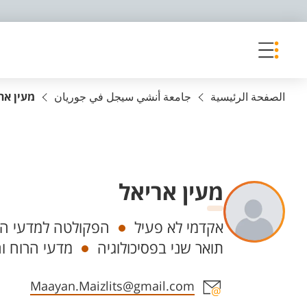
פריט נגישות
الصفحة الرئيسية
جامعة أنشي سيجل في جوريان
מעין אר
מעין אריאל
Departments
אקדמי לא פעיל
הפקולטה למדעי הרו
תואר שני בפסיכולוגיה
מדעי הרוח וה
Staff member contact section
Maayan.Maizlits@gmail.com