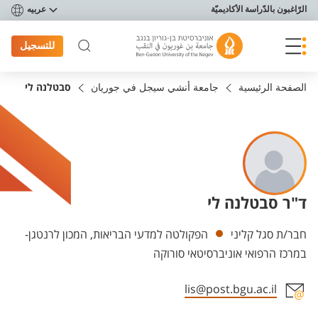
פריט נגישות
الرّاغبون بالدّراسة الأكاديميّة
عربيه
للتسجيل
الصفحة الرئيسية
جامعة أنشي سيجل في جوريان
סבטלנה לי
ד"ר סבטלנה לי
Departments
חבר/ת סגל קליני
הפקולטה למדעי הבריאות, המכון לרנטגן-
במרכז הרפואי אוניברסיטאי סורוקה
lis@post.bgu.ac.il
Staff member contact section