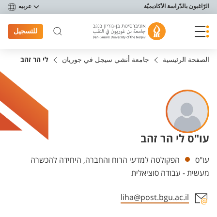
פריט נגישות
الرّاغبون بالدّراسة الأكاديميّة
عربيه
للتسجيل
الصفحة الرئيسية
جامعة أنشي سيجل في جوريان
לי הר זהב
עו"ס לי הר זהב
Departments
עו"ס
הפקולטה למדעי הרוח והחברה, היחידה להכשרה
מעשית - עבודה סוציאלית
liha@post.bgu.ac.il
Staff member contact section