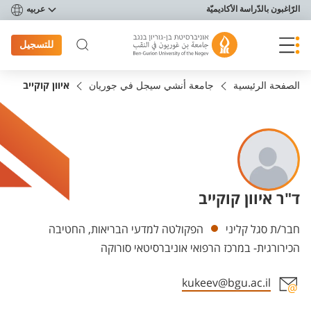
פריט נגישות
الرّاغبون بالدّراسة الأكاديميّة
عربيه
للتسجيل
الصفحة الرئيسية
جامعة أنشي سيجل في جوريان
איוון קוקייב
ד"ר איוון קוקייב
Departments
חבר/ת סגל קליני
הפקולטה למדעי הבריאות, החטיבה
הכירורגית- במרכז הרפואי אוניברסיטאי סורוקה
kukeev@bgu.ac.il
Staff member contact section