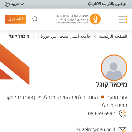
פריט נגישות
الرّاغبون بالدّراسة الأكاديميّة
عربيه
للتسجيل
الصفحة الرئيسية
جامعة أنشي سيجل في جوريان
מיכאל קוגל
מיכאל קוגל
Departments
עוזר מחקר
המכונים לחקר המדבר מנהלי, מכון צוקרברג לחקר
המים - מנהלי
08-659-6992
kugelm@bgu.ac.il