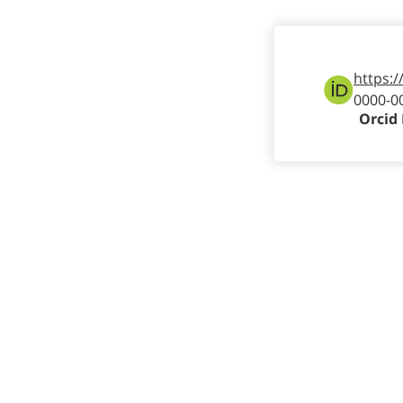
https:/
0000-0
Orcid