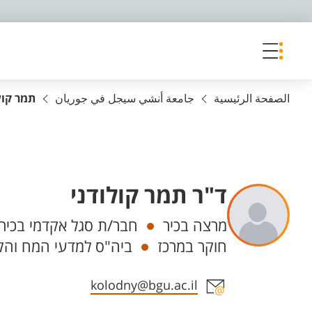
פריט נגישות
الصفحة الرئيسية
جامعة أنشي سيجل في جوريان
תמר קול
ד"ר תמר קולודני
Departments
מרצה בכיר
חבר/ת סגל אקדמי בכיר
חוקר במרכז
ביה"ס למדעי המח והקו
Staff member contact section
kolodny@bgu.ac.il