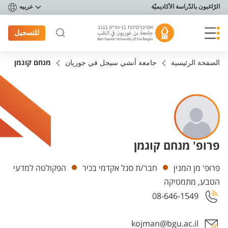
פריט נגישות
الرّاغبون بالدّراسة الأكاديميّة
عربيه
للتسجيل
الصفحة الرئيسية
جامعة أنشي سيجل في جوريان
מנחם קוגמן
פרופ' מנחם קוגמן
Departments
פרופ' מן המנין
חבר/ת סגל אקדמי בכיר
הפקולטה למדעי
הטבע, מתמטיקה
08-646-1549
kojman@bgu.ac.il