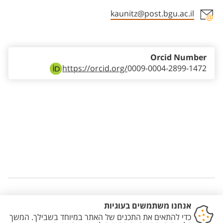
kaunitz@post.bgu.ac.il
Staff member contact section
Orcid Number
https://orcid.org/
0009-0004-2899-1472