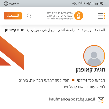
פריט נגישות
الرّاغبون بالدّراسة الأكاديميّة
عربيه
للتسجيل
الصفحة الرئيسية
جامعة أنشي سيجل في جوريان
חגית קאופמן
חגית קאופמן
Departments
חבר/ת סגל אקדמי
הפקולטה למדעי הבריאות, ביה"ס
למקצועות בריאות קהילתיים
kaufmanc@post.bgu.ac.il
Staff member contact section